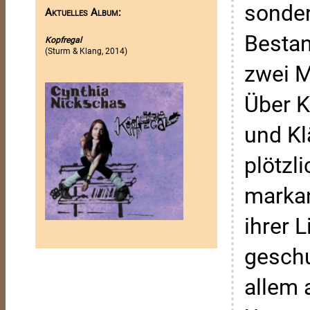
sonder
Aktuelles Album:
Bestan
Kopfregal
(Sturm & Klang, 2014)
zwei M
Über K
und Kl
plötzli
markan
ihrer 
geschu
allem 