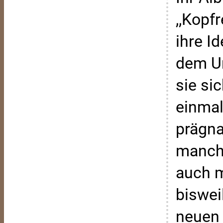
,,Kopfr
ihre I
dem Un
sie si
einmal
prägna
manchm
auch m
biswei
neuen 