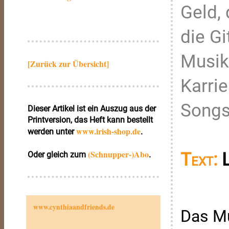
Geld, 
die G
Musik
[Zurück zur Übersicht]
Karri
Songs
Dieser Artikel ist ein Auszug aus der
Printversion, das Heft kann bestellt
www.irish‑shop.de
werden unter
.
(Schnupper-)Abo
Text:
Oder gleich zum
.
www.cynthiaandfriends.de
Das Mu