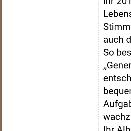
ihr 20
Lebens
Stimmu
auch d
So bes
,,Gene
entsch
bequem
Aufgab
wachzu
Ihr Al