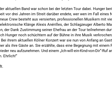
.
der aktuellen Band war schon bei der letzten Tour dabei. Hunger ber
t vor drei Jahren im Streit darüber endete, wer wen im Fall eines 
neue Crew besteht aus versierten, professionellen Musikern mit vie
lektronische Klänge Alexis Anérilles, der Schlagzeuger Alberto Mal
on, der Dank Zustimmung seiner Ehefrau an der Tour teilnehmen durf
sich Hunger noch schüchtern auf der Bühne in ihre Musik verkrochen,
 Bei ihrem aktuellen Kölner Konzert war sie nun von Anfang an Gas
r als ihre Gäste an. Sie erzählte, dass eine Begegnung mit einem F
ieder neu aufzunehmen. Und einem „Ich-will-ein-Kind-von-Dir“-Ruf an
. Ehrlich!“
ft.