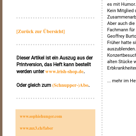
es mit Humor
Kein Mitglied 
Zusammenarbei
Aber auch die 
Fachmann für e
[Zurück zur Übersicht]
Geoffrey Burt
Früher hatte 
auszublenden.
Konzertbesuche
Dieser Artikel ist ein Auszug aus der
alten Stücke w
Printversion, das Heft kann bestellt
Erbkrankheiten
www.irish‑shop.de
werden unter
.
... mehr im He
(Schnupper-)Abo
Oder gleich zum
.
www.sophiehunger.com
www.mx3.ch/faber