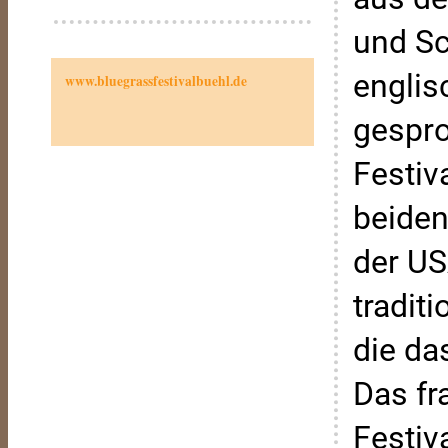
und Sc
englis
www.bluegrassfestivalbuehl.de
gespro
Festiv
beiden
der US
tradit
die da
Das fr
Festiv