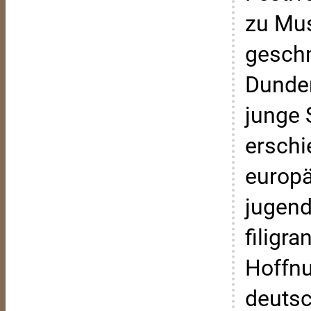
zu Mus
geschm
Dunder
junge 
erschi
europä
jugend
filigr
Hoffnu
deutsc