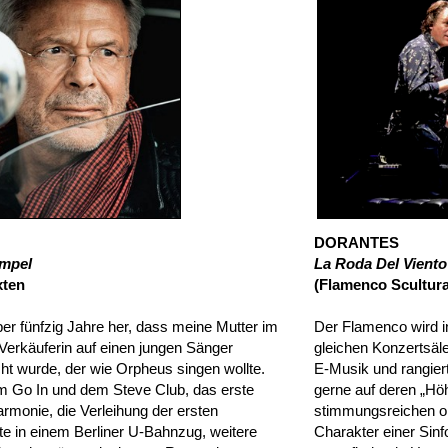
DORANTES
Ampel
La Roda Del Viento
xten
(Flamenco Scultura
ber fünfzig Jahre her, dass meine Mutter im
Der Flamenco wird in
Verkäuferin auf einen jungen Sänger
gleichen Konzertsäle
 wurde, der wie Orpheus singen wollte.
E-Musik und rangiert
m Go In und dem Steve Club, das erste
gerne auf deren „Höh
armonie, die Verleihung der ersten
stimmungsreichen op
te in einem Berliner U-Bahnzug, weitere
Charakter einer Sinfo