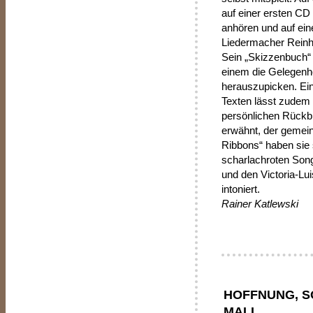
auf einer ersten CD
anhören und auf ein
Liedermacher Reinha
Sein „Skizzenbuch“ n
einem die Gelegenhei
herauszupicken. Ein 
Texten lässt zudem 
persönlichen Rückbl
erwähnt, der gemein
Ribbons“ haben sie 
scharlachroten Song
und den Victoria-Lu
intoniert.
Rainer Katlewski
HOFFNUNG, S
MALI