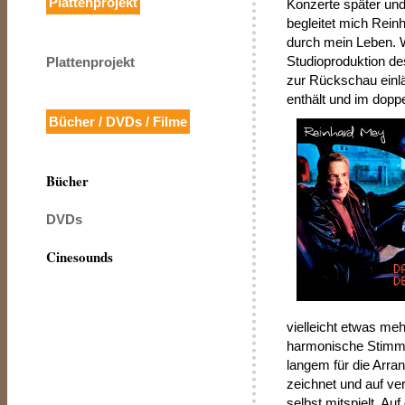
Plattenprojekt
Konzerte später un
begleitet mich Rein
durch mein Leben. 
Studioproduktion de
Plattenprojekt
zur Rückschau einläd
enthält und im doppe
Bücher / DVDs / Filme
Bücher
DVDs
Cinesounds
vielleicht etwas meh
harmonische Stimmu
langem für die Arra
zeichnet und auf v
selbst mitspielt. A