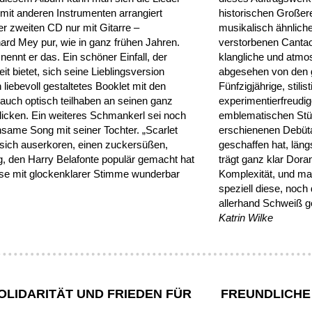
 mit anderen Instrumenten arrangiert
historischen Großere
er zweiten CD nur mit Gitarre –
musikalisch ähnlich
rd Mey pur, wie in ganz frühen Jahren.
verstorbenen Cantaor
ennt er das. Ein schöner Einfall, der
klangliche und atmo
t bietet, sich seine Lieblingsversion
abgesehen von den 
liebevoll gestaltetes Booklet mit den
Fünfzigjährige, stil
auch optisch teilhaben an seinen ganz
experimentierfreudig
icken. Ein weiteres Schmankerl sei noch
emblematischen Stüc
same Song mit seiner Tochter. „Scarlet
erschienenen Debüt
sich auserkoren, einen zuckersüßen,
geschaffen hat, län
, den Harry Belafonte populär gemacht hat
trägt ganz klar Dora
ise mit glockenklarer Stimme wunderbar
Komplexität, und ma
speziell diese, noch
allerhand Schweiß g
Katrin Wilke
OLIDARITÄT UND FRIEDEN FÜR
FREUNDLICH