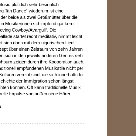
sic plötzlich sehr besinnlich
ng Tan Dance“ wiederum ist eine
n der beide als zwei Großmütter über die
on Musikerinnen schimpfend gackern.
oving Cowboy/Avarguli“. Die
llade startet recht meditativ, nimmt leicht
t sich dann mit dem uigurischen Lied.
zept über einen Zeitraum von zehn Jahren
en sich in den jeweils anderen Genres sehr
shburn zeigen durch ihre Kooperation auch,
aditionell empfundenen Musikstile nicht per
Kulturen vereint sind, die sich innerhalb der
hichte der Immigration schon längst
chten können. Oft kann traditionelle Musik
urelle Impulse von außen neue Hörer
t