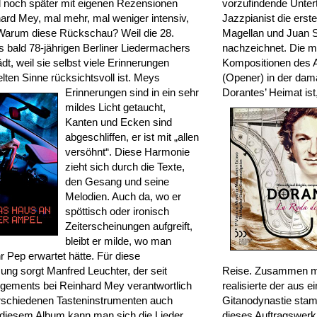
d noch später mit eigenen Rezensionen
vorzufindende Untert
hard Mey, mal mehr, mal weniger intensiv,
Jazzpianist die ers
Warum diese Rückschau? Weil die 28.
Magellan und Juan S
s bald 78-jährigen Berliner Liedermachers
nachzeichnet. Die ma
t, weil sie selbst viele Erinnerungen
Kompositionen des 
lten Sinne rücksichtsvoll ist. Meys
(Opener) in der dama
Erinnerungen sind in ein sehr
Dorantes’ Heimat is
mildes Licht getaucht,
Kanten und Ecken sind
abgeschliffen, er ist mit „allen
versöhnt“. Diese Harmonie
zieht sich durch die Texte,
den Gesang und seine
Melodien. Auch da, wo er
spöttisch oder ironisch
Zeiterscheinungen aufgreift,
bleibt er milde, wo man
r Pep erwartet hätte. Für diese
ng sorgt Manfred Leuchter, der seit
Reise. Zusammen mi
ngements bei Reinhard Mey verantwortlich
realisierte der aus 
erschiedenen Tasteninstrumenten auch
Gitanodynastie sta
uf diesem Album kann man sich die Lieder
dieses Auftragswerk