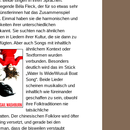
 Beide singen in ihren Sprachen.
legende Béla Fleck, der für so etwas sehr
 Künstlerinnen hat das Zusammenspiel
t. Einmal haben sie die harmonischen und
eiten ihrer unterschiedlichen
rkannt. Sie suchten nach ähnlichen
n in Liedern ihrer Kultur, die sie dann zu
ten. Aber auch Songs mit inhaltlich
ähnlichem Kontext oder
Textformen wurden
verbunden. Besonders
deutlich wird das im Stück
„Water Is Wide/Wusuli Boat
Song“. Beide Lieder
scheinen musikalisch und
inhaltlich wie füreinander
geschaffen zu sein, obwohl
ihre Folktraditionen nie
tatsächliche
ten. Der chinesischen Folklore wird öfter
ing versetzt, und gerade bei den
 man, dass die bisweilen verstaubt