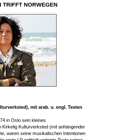
 TRIFFT NORWEGEN
turverksted), mit arab. u. engl. Texten
974 in Oslo sein kleines
Kirkelig Kulturverksted (mit anhängender
ete, waren seine musikalischen Intentionen
Die erste LP enthielt vertonte Texte seines