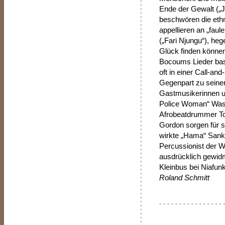
Ende der Gewalt („
beschwören die ethn
appellieren an „faul
(„Fari Njungu“), heg
Glück finden können
Bocoums Lieder bas
oft in einer Call-a
Gegenpart zu seine
Gastmusikerinnen un
Police Woman“ Wass
Afrobeatdrummer To
Gordon sorgen für so
wirkte „Hama“ Sanka
Percussionist der W
ausdrücklich gewidm
Kleinbus bei Niafun
Roland Schmitt