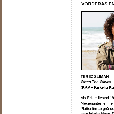
VORDERASIEN
TEREZ SLIMAN
When The Waves
(KKV – Kirkelig Kul
Als Erik Hillestad 1
Medienunternehmen 
Plattenfirma) gründ
eher lokaler Natur. 