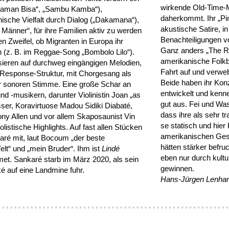
wirkende Old-Time-Mu
Jaman Bisa“, „Sambu Kamba“),
daherkommt. Ihr „Pi
ische Vielfalt durch Dialog („Dakamana“),
akustische Satire, i
e Männer“, für ihre Familien aktiv zu werden
Benachteiligungen v
en Zweifel, ob Migranten in Europa ihr
Ganz anders „The R
 (z. B. im Reggae-Song „Bombolo Lilo“).
amerikanische Folkba
ieren auf durchweg eingängigen Melodien,
Fahrt auf und verweb
nd-Response-Struktur, mit Chorgesang als
Beide haben ihr Kon
r sonoren Stimme. Eine große Schar an
entwickelt und kenn
d -musikern, darunter Violinistin Joan „as
gut aus. Fei und Wa
er, Koravirtuose Madou Sidiki Diabaté,
dass ihre als sehr tr
ny Allen und vor allem Skaposaunist Vin
se statisch und hier 
listische Highlights. Auf fast allen Stücken
amerikanischen Gesc
ré mit, laut Bocoum „der beste
hätten stärker befru
elt“ und „mein Bruder“. Ihm ist
Lindé
eben nur durch kult
et. Sankaré starb im März 2020, als sein
gewinnen.
ké auf eine Landmine fuhr.
Hans-Jürgen Lenhar