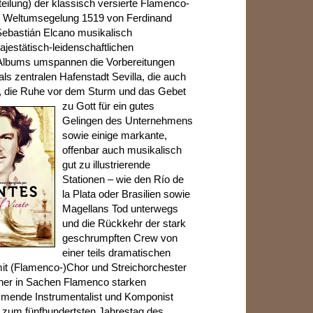
eilung) der klassisch versierte Flamenco-
te Weltumsegelung 1519 von Ferdinand
ebastián Elcano musikalisch
jestätisch-leidenschaftlichen
Albums umspannen die Vorbereitungen
ls zentralen Hafenstadt Sevilla, die auch
t, die Ruhe
vor dem Sturm und das Gebet
zu Gott für ein gutes
Gelingen des Unternehmens
sowie einige markante,
offenbar auch musikalisch
gut zu illustrierende
Stationen – wie den Río de
la Plata oder Brasilien sowie
Magellans Tod unterwegs
und die Rückkehr der stark
geschrumpften Crew von
einer teils dramatischen
t (Flamenco-)Chor und Streichorchester
einer in Sachen Flamenco starken
mmende Instrumentalist und Komponist
 zum fünfhundertsten Jahrestag des