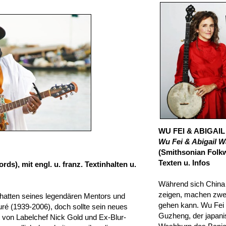
WU FEI & ABIGA
Wu Fei & Abigail 
(Smithsonian Folkw
Texten u. Infos
rds), mit engl. u. franz. Textinhalten u.
Während sich China 
zeigen, machen zwei
hatten seines legendären Mentors und
gehen kann. Wu Fei s
uré (1939-2006), doch sollte sein neues
Guzheng, der japanis
 von Labelchef Nick Gold und Ex-Blur-