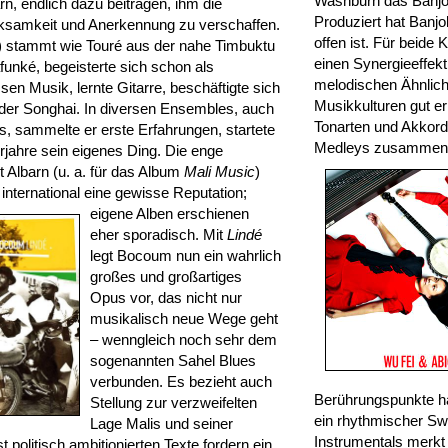
Washburn das Banjo.
, endlich dazu beitragen, ihm die
Produziert hat Banjo
samkeit und Anerkennung zu verschaffen.
offen ist. Für beide
 stammt wie Touré aus der nahe Timbuktu
einen Synergieeffek
funké, begeisterte sich schon als
melodischen Ähnlichk
sen Musik, lernte Gitarre, beschäftigte sich
Musikkulturen gut e
 der Songhai. In diversen Ensembles, auch
Tonarten und Akkorde
, sammelte er erste Erfahrungen, startete
Medleys zusammenfüg
rjahre sein eigenes Ding. Die enge
Albarn (u. a. für das Album
Mali Music
)
international eine
gewisse Reputation;
eigene Alben erschienen
eher sporadisch. Mit
Lindé
legt Bocoum nun ein wahrlich
großes und großartiges
Opus vor, das nicht nur
musikalisch neue Wege geht
– wenngleich noch sehr dem
sogenannten Sahel Blues
verbunden. Es bezieht auch
Berührungspunkte hat
Stellung zur verzweifelten
ein rhythmischer Sw
Lage Malis und seiner
Instrumentals merkt
politisch ambitionierten Texte fordern ein