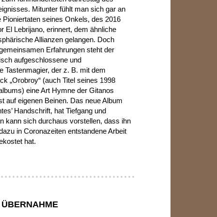
ignisses. Mitunter fühlt man sich gar an
e Pioniertaten seines Onkels, des 2016
 El Lebrijano, erinnert, dem ähnliche
sphärische Allianzen gelangen. Doch
gemeinsamen Erfahrungen steht der
istisch aufgeschlossene und
e Tastenmagier, der z. B. mit dem
k „Orobroy“ (auch Titel seines 1998
albums) eine Art Hymne der Gitanos
gst auf eigenen Beinen. Das neue Album
ntes’ Handschrift, hat Tiefgang und
n kann sich durchaus vorstellen, dass ihn
 dazu in Coronazeiten entstandene Arbeit
ekostet hat.
E ÜBERNAHME