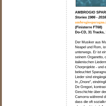
AMBROGIO SPA
Stories 1986 - 2016
ambrogiosparagna.i
(Finisterre FT68)
Do-CD, 31 Tracks, 1
Der Musiker aus Ma
Neapel und Rom, ist
unterwegs. Er ist ei
seinem Organetto, d
italienischen Liede
Chorprojekte ˗ und 
beleuchtet Sparagna
Lieder sind eingäng
In „Onore‟, eindri
De Gregori, kontrast
Geschichte über den
Camorra während d
dass die oft sozialkr