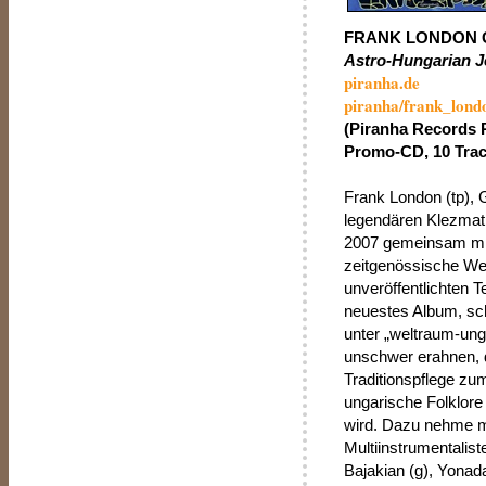
FRANK LONDON 
Astro-Hungarian 
piranha.de
piranha/frank_lond
(Piranha Records 
Promo-CD, 10 Trac
Frank London (tp), 
legendären Klezmat
2007 gemeinsam mit
zeitgenössische Wel
unveröffentlichten 
neuestes Album, sch
unter „weltraum-ung
unschwer erahnen, d
Traditionspflege zu
ungarische Folklore 
wird. Dazu nehme 
Multiinstrumentalis
Bajakian (g), Yonad