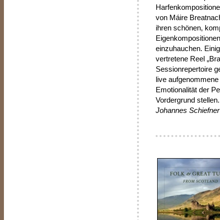
Harfenkompositionen.
von Máire Breatnach
ihren schönen, kom
Eigenkompositionen 
einzuhauchen. Einig
vertretene Reel „Br
Sessionrepertoire g
live aufgenommene L
Emotionalität der P
Vordergrund stellen.
Johannes Schiefner