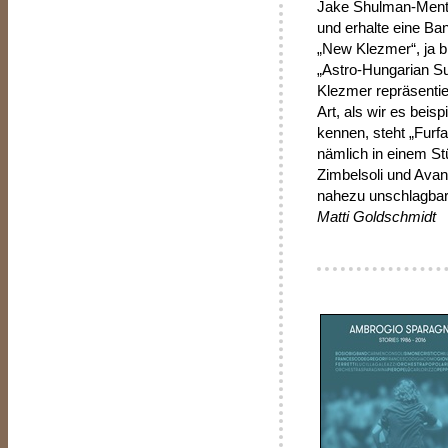
Jake Shulman-Ment (
und erhalte eine Ba
„New Klezmer“, ja b
„Astro-Hungarian Su
Klezmer repräsentie
Art, als wir es bei
kennen, steht „Furf
nämlich in einem St
Zimbelsoli und Avan
nahezu unschlagbar
Matti Goldschmidt