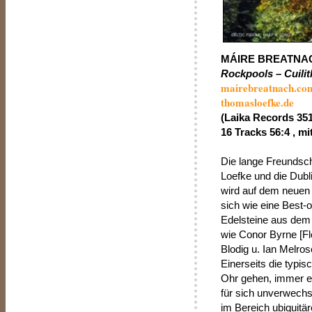
MÁIRE BREATNA
Rockpools – Cuilit
mairebreatnach.co
thomasloefke.de
(Laika Records 35
16 Tracks 56:4 , mi
Die lange Freundsch
Loefke und die Dubli
wird auf dem neuen A
sich wie eine Best-o
Edelsteine aus dem
wie Conor Byrne [Flö
Blodig u. Ian Melros
Einerseits die typis
Ohr gehen, immer ei
für sich unverwechs
im Bereich ubiquitär