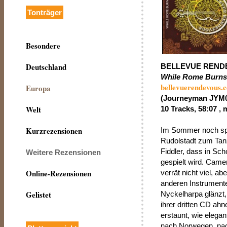
Tonträger
Besondere
Deutschland
BELLEVUE REND
While Rome Burns
bellevuerendevous.c
Europa
(Journeyman JYM
Welt
10 Tracks, 58:07 , 
Kurzrezensionen
Im Sommer noch spi
Rudolstadt zum Tanz 
Fiddler, dass in Sch
Weitere Rezensionen
gespielt wird. Camer
Online-Rezensionen
verrät nicht viel, a
anderen Instrumente
Gelistet
Nyckelharpa glänzt,
ihrer dritten CD ah
erstaunt, wie elegan
nach Norwegen, nac