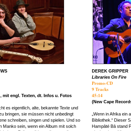
OWS
DEREK GRIPPER
Libraries On Fire
Promo-CD
9 Tracks
45:14
, mit engl. Texten, dt. Infos u. Fotos
(New Cape Records
ht es eigentlich, alte, bekannte Texte und
u bringen, sie müssen nicht unbedingt
„Wenn in Afrika ein a
ne schreiben, singen und spielen. Und so
Bibliothek.“ Dieser 
in Manko sein, wenn ein Album mit solch
Hampâté Bâ stand Pat