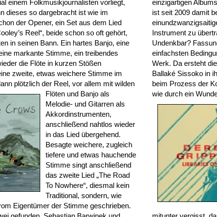
al einem Folkmusikjournalisten vorliegt,
einzigartigen Albums
nn dieses so dargebracht ist wie im
ist seit 2009 damit b
Schon der Opener, ein Set aus dem Lied
einundzwanzigsaitig
ooley’s Reel“, beide schon so oft gehört,
Instrument zu übertr
en in seinen Bann. Ein hartes Banjo, eine
Undenkbar? Fassung
eine markante Stimme, ein treibendes
einfachsten Bedingu
wieder die Flöte in kurzen Stößen
Werk. Da ersteht di
ine zweite, etwas weichere Stimme im
Ballaké Sissoko in i
ann plötzlich der
Reel, vor allem mit wilden
beim Prozess der Ko
Flöten und Banjo als
wie durch ein Wunde
Melodie- und Gitarren als
Akkordinstrumenten,
anschließend nahtlos wieder
in das Lied übergehend.
Besagte weichere, zugleich
tiefere und etwas hauchende
Stimme singt anschließend
das zweite Lied „The Road
To Nowhere“, diesmal kein
Traditional, sondern, wie
vom Eigentümer der Stimme geschrieben.
wei gefunden, Sebastian Barwinek und
mitunter vergisst, d