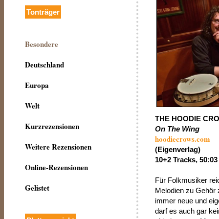
Tonträger
Besondere
Deutschland
Europa
Welt
THE HOODIE CR
Kurzrezensionen
On The Wing
hoodiecrows.com
Weitere Rezensionen
(Eigenverlag)
10+2 Tracks, 50:03 
Online-Rezensionen
Für Folkmusiker reic
Gelistet
Melodien zu Gehör z
immer neue und eige
darf es auch gar ke