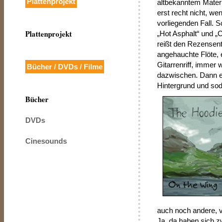
Plattenprojekt
altbekanntem Materi
erst recht nicht, we
vorliegenden Fall. 
Plattenprojekt
„Hot Asphalt“ und „C
reißt den Rezensent
angehauchte Flöte, 
Gitarrenriff, immer 
Bücher / DVDs / Filme
dazwischen. Dann e
Hintergrund und sod
Bücher
DVDs
Cinesounds
auch noch andere, 
Ja, da haben sich z