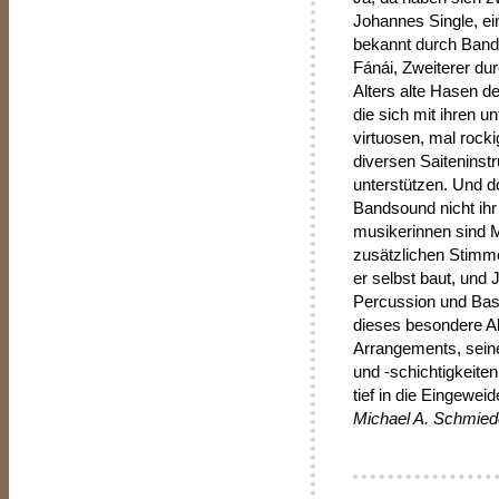
Johannes Single, e
bekannt durch Bands
Fánái, Zweiterer du
Alters alte Hasen d
die sich mit ihren 
virtuosen, mal rockig
diversen Saiteninst
unterstützen. Und d
Bandsound nicht ihr
musikerinnen sind M
zusätzlichen Stimme
er selbst baut, und
Percussion und Bas
dieses besondere A
Arrangements, sein
und -schichtigkeit
tief in die Eingeweid
Michael A. Schmied