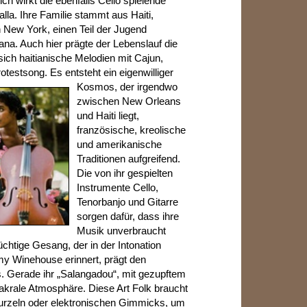
h wirkt die ebenfalls Cello spielende
la. Ihre Familie stammt aus Haiti,
 New York, einen Teil der Jugend
ana. Auch hier prägte der Lebenslauf die
ich haitianische Melodien mit Cajun,
otestsong. Es
entsteht ein eigenwilliger
Kosmos, der irgendwo
zwischen New Orleans
und Haiti liegt,
französische, kreolische
und amerikanische
Traditionen aufgreifend.
Die von ihr gespielten
Instrumente Cello,
Tenorbanjo und Gitarre
sorgen dafür, dass ihre
Musik unverbraucht
üchtige Gesang, der in der Intonation
y Winehouse erinnert, prägt den
. Gerade ihr „Salangadou“, mit gezupftem
 sakrale Atmosphäre. Diese Art Folk braucht
urzeln oder elektronischen Gimmicks, um