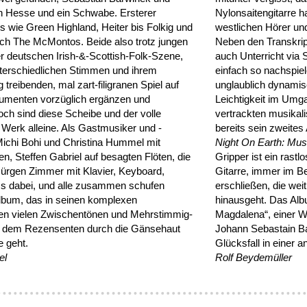
in Hesse und ein Schwabe. Ersterer
Nylonsaitengitarre h
 wie Green Highland, Heiter bis Folkig und
westlichen Hörer un
rch The McMontos. Beide also trotz jungen
Neben den Transkript
er deutschen Irish-&-Scottish-Folk-Szene,
auch Unterricht via S
unterschiedlichen Stimmen und ihrem
einfach so nachspiel
 treibenden, mal zart-filigranen Spiel auf
unglaublich dynamis
rumenten vorzüglich ergänzen und
Leichtigkeit im Umg
och sind diese Scheibe und der volle
vertrackten musikali
 Werk alleine. Als Gastmusiker und -
bereits sein zweite
ichi Bohi und Christina Hummel mit
Night On Earth: Mus
n, Steffen Gabriel auf besagten Flöten, die
Gripper ist ein rast
 Jürgen Zimmer mit Klavier, Keyboard,
Gitarre, immer im Be
s dabei, und alle zusammen schufen
erschließen, die wei
lbum, das in seinen komplexen
hinausgeht. Das Alb
en vielen Zwischentönen und Mehrstimmig-
Magdalena“, einer W
en dem Rezensenten durch die Gänsehaut
Johann Sebastain Ba
e geht.
Glücksfall in einer a
el
Rolf Beydemüller