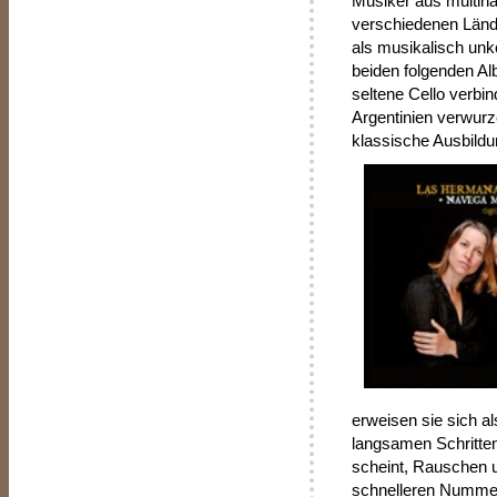
Musiker aus multina
verschiedenen Länder
als musikalisch unk
beiden folgenden Al
seltene Cello verbi
Argentinien verwurze
klassische Ausbildu
erweisen sie sich als
langsamen Schritten
scheint, Rauschen 
schnelleren Nummer