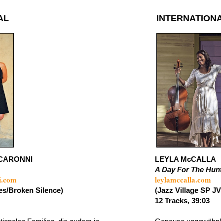
AL
INTERNATION
CARONNI
LEYLA McCALLA
A Day For The Hunt
i.com
leylamccalla.com
es/Broken Silence)
(Jazz Village SP J
12 Tracks, 39:03