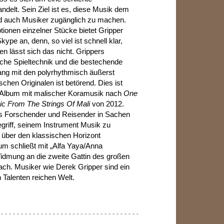
andelt. Sein Ziel ist es, diese Musik dem
d auch Musiker zugänglich zu machen.
ionen einzelner Stücke bietet Gripper
kype an, denn, so viel ist schnell klar,
en lässt sich das nicht. Grippers
che Spieltechnik und die bestechende
ang mit den polyrhythmisch äußerst
schen Originalen ist betörend. Dies ist
s Album mit malischer Koramusik nach
One
ic From The Strings Of Mali
von 2012.
los Forschender und Reisender in Sachen
griff, seinem Instrument Musik zu
t über den klassischen Horizont
um schließt mit „Alfa Yaya/Anna
idmung an die zweite Gattin des großen
ch. Musiker wie Derek Gripper sind ein
n Talenten reichen Welt.