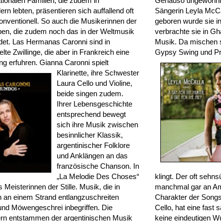
tionalen Familien, die zudem in
Genauso ungewöhnlic
n lebten, präsentieren sich auffallend oft
Sängerin Leyla McCal
onventionell. So auch die Musikerinnen der
geboren wurde sie in
ben, die zudem noch das in der Weltmusik
verbrachte sie in Gh
ndet. Las Hermanas Caronni sind in
Musik. Da mischen s
lte Zwillinge, die aber in Frankreich eine
Gypsy Swing und Pr
ng erfuhren. Gianna Caronni
spielt
Klarinette, ihre Schwester
Laura Cello und Violine,
beide singen zudem.
Ihrer Lebensgeschichte
entsprechend bewegt
sich ihre Musik zwischen
besinnlicher Klassik,
argentinischer Folklore
und Anklängen an das
französische Chanson. In
„La Melodie Des Choses“
klingt. Der oft sehns
 Meisterinnen der Stille. Musik, die in
manchmal gar an Am
 an einem Strand entlangzuschreiten
Charakter der Songs
und Möwengeschrei inbegriffen. Die
Cello, hat eine fast
n entstammen der argentinischen Musik
keine eindeutigen W