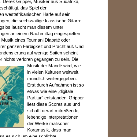
. Derek Gripper, Musiker aus Südafrika,
eschäftigt, das Spiel der
en westafrikanischen Harfe auf sein
agen, die sechssaitige klassische Gitarre.
slos lauscht man diesem unter
ngen an einem Nachmittag eingespielten
e Musik eines Toumani Diabaté oder
hrer ganzen Farbigkeit und Pracht auf. Und
ndensierung auf wenige Saiten scheint
r nichts verloren
gegangen zu sein. Die
Musik der Mandé wird, wie
in vielen Kulturen weltweit,
mündlich weitergegeben.
Erst durch Aufnahmen ist so
etwas wie eine „digitale
Partitur“ entstanden. Gripper
liest diese Scores aus und
schafft derart mitreißende,
lebendige Interpretationen
der Werke malischer
Koramusik, dass man
ass es sich um eine schlichte