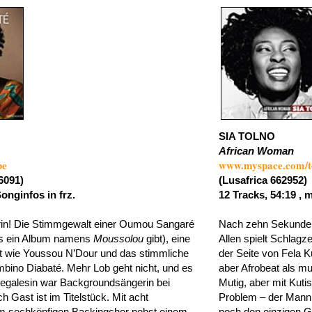
SIA TOLNO
African Woman
be
www.myspace.com/t
6091)
(Lusafrica 662952)
Songinfos in frz.
12 Tracks, 54:19 , m
rin! Die Stimmgewalt einer Oumou Sangaré
Nach zehn Sekunden 
lls ein Album namens
Moussolou
gibt), eine
Allen spielt Schlagz
it wie Youssou N’Dour und das stimmliche
der Seite von Fela K
bino Diabaté. Mehr Lob geht nicht, und es
aber Afrobeat als mu
enegalesin war Backgroundsängerin bei
Mutig, aber mit Kuti
 Gast ist im Titelstück. Mit acht
Problem – der Mann 
em sechköpfigen Backingchor nebst einem
noch den einzigen G