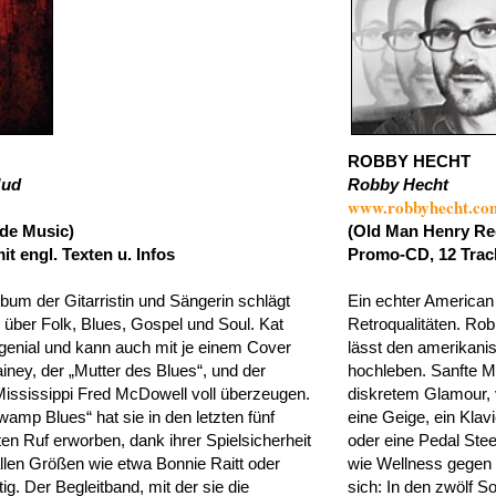
ROBBY HECHT
Mud
Robby Hecht
m
www.robbyhecht.co
ide Music)
(Old Man Henry Re
mit engl. Texten u. Infos
Promo-CD, 12 Track
lbum der Gitarristin und Sängerin schlägt
Ein echter American 
über Folk, Blues, Gospel und Soul. Kat
Retroqualitäten. Ro
genial und kann auch mit je einem Cover
lässt den amerikani
ney, der „Mutter des Blues“, und der
hochleben. Sanfte M
ississippi Fred McDowell voll überzeugen.
diskretem Glamour, v
amp Blues“ hat sie in den letzten fünf
eine Geige, ein Klav
en Ruf erworben, dank ihrer Spielsicherheit
oder eine Pedal Stee
allen Größen wie etwa Bonnie Raitt oder
wie Wellness gegen 
g. Der Begleitband, mit der sie die
sich: In den zwölf 