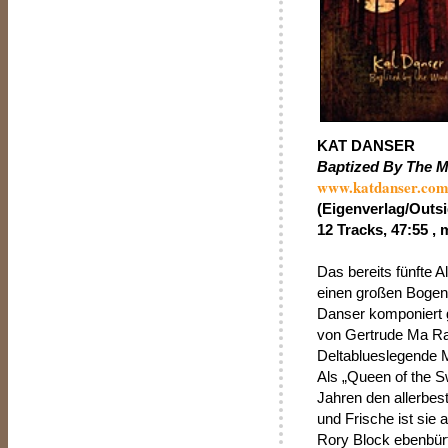
KAT DANSER
Baptized By The 
www.katdanser.co
(Eigenverlag/Outs
12 Tracks, 47:55 , 
Das bereits fünfte A
einen großen Bogen 
Danser komponiert 
von Gertrude Ma Rai
Deltablueslegende M
Als „Queen of the Sw
Jahren den allerbest
und Frische ist sie 
Rory Block ebenbürti