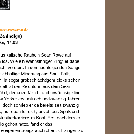
seanrowemusic
2a /Indigo)
s, 47:03
musikalische Raubein Sean Rowe auf
os. Wie ein Wahnsinniger klingt er dabei
lich, verstört. In den nachfolgenden Songs
eichhaltige Mischung aus Soul, Folk,
, ja sogar grobschlächtigem elektrischen
elfalt ist der Reichtum, aus dem Sean
hrt, der unverfälscht und urwüchsig klingt.
w Yorker erst mit achtundzwanzig Jahren
n, doch schrieb er da bereits seit zwanzig
 nur eben für sich, privat, aus Spaß und
 Musikerkarriere im Kopf. Erst nachdem er
o gehört hatte, fand er das
ne eigenen Songs auch öffentlich singen zu