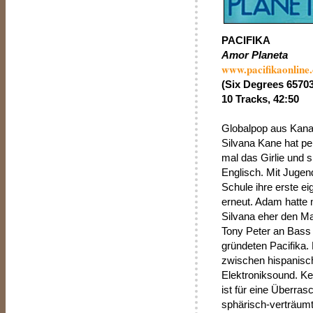
PACIFIKA
Amor Planeta
www.pacifikaonline
(Six Degrees 65703
10 Tracks, 42:50
Globalpop aus Kanad
Silvana Kane hat pe
mal das Girlie und 
Englisch. Mit Jugen
Schule ihre erste e
erneut. Adam hatte m
Silvana eher den Ma
Tony Peter an Bass
gründeten Pacifika.
zwischen hispanisc
Elektroniksound. Ke
ist für eine Überras
sphärisch-verträumt,