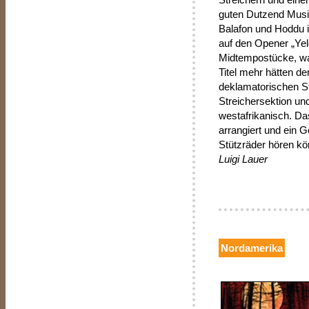
guten Dutzend Musik
Balafon und Hoddu i
auf den Opener „Yel
Midtempostücke, was
Titel mehr hätten d
deklamatorischen Sti
Streichersektion und
westafrikanisch. Da
arrangiert und ein G
Stützräder hören kö
Luigi Lauer
Nordamerika