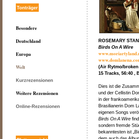
Tonträger
Besondere
Deutschland
ROSEMARY STAN
Birds On A Wire
www.moriartyland.
Europa
www.domlanena.c
Welt
(Air Rytmo/broken 
15 Tracks, 56:40 , 
Kurzrezensionen
Dies ist die Zusam
Weitere Rezensionen
und der Cellistin D
in der frankoamerik
Brasilianerin Dom L
Online-Rezensionen
eigenen Songs verö
Birds On A Wire
fin
sondern fremde Stü
bekanntesten ist „B
dem auch das Album 