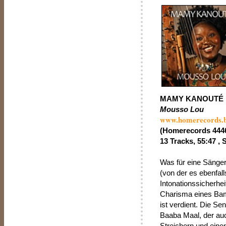
MAMY KANOUTÉ
Mousso Lou
www.homerecords.
(Homerecords 444
13 Tracks, 55:47 , 
Was für eine Sänge
(von der es ebenfa
Intonationssicherhe
Charisma eines Bam
ist verdient. Die S
Baaba Maal, der auch
Streichern und ein