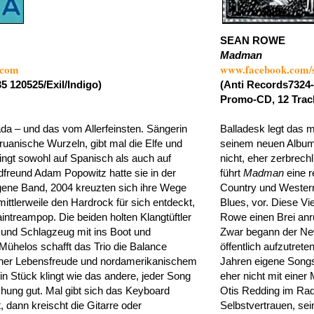
SEAN ROWE
Madman
.com
www.facebook.com/
5 120525/Exil/Indigo)
(Anti Records7324-
Promo-CD, 12 Track
a – und das vom Allerfeinsten. Sängerin
Balladesk legt das 
ruanische Wurzeln, gibt mal die Elfe und
seinem neuen Album l
singt sowohl auf Spanisch als auch auf
nicht, eher zerbrech
dfreund Adam Popowitz hatte sie in der
führt
Madman
eine r
igene Band, 2004 kreuzten sich ihre Wege
Country und Western
ittlerweile den Hardrock für sich entdeckt,
Blues, vor. Diese Vi
intreampop. Die beiden holten Klangtüftler
Rowe einen Brei anrü
 und Schlagzeug mit ins Boot und
Zwar begann der Ne
 Mühelos schafft das Trio die Balance
öffentlich aufzutrete
her Lebensfreude und nordamerikanischem
Jahren eigene Songs,
in Stück klingt wie das andere, jeder Song
eher nicht mit einer
chung gut. Mal gibt sich das Keyboard
Otis Redding im Radi
 dann kreischt die Gitarre oder
Selbstvertrauen, sei