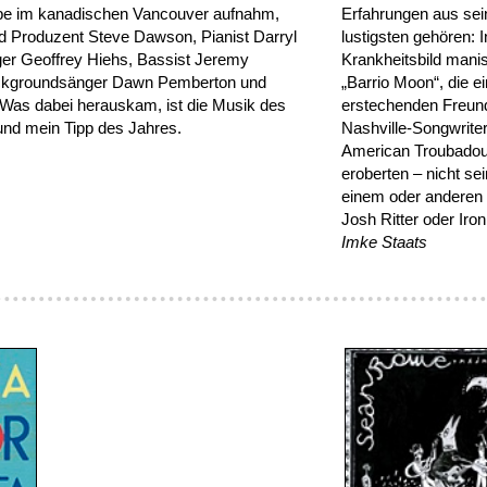
ibe im kanadischen Vancouver aufnahm,
Erfahrungen aus sei
nd Produzent Steve Dawson, Pianist Darryl
lustigsten gehören: 
er Geoffrey Hiehs, Bassist Jeremy
Krankheitsbild mani
ckgroundsänger Dawn Pemberton und
„Barrio Moon“, die e
Was dabei herauskam, ist die Musik des
erstechenden Freunde
und mein Tipp des Jahres.
Nashville-Songwrite
American Troubadou
eroberten – nicht se
einem oder anderen 
Josh Ritter oder Iro
Imke Staats