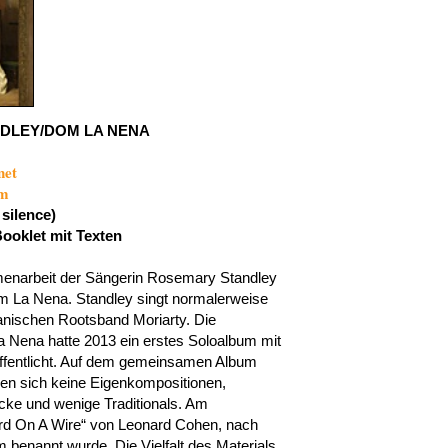
DLEY/DOM LA NENA
net
om
silence)
Booklet mit Texten
menarbeit der Sängerin Rosemary Standley
om La Nena. Standley singt normalerweise
anischen Rootsband Moriarty. Die
a Nena hatte 2013 ein erstes Soloalbum mit
ffentlicht. Auf dem gemeinsamen Album
den sich keine Eigenkompositionen,
cke und wenige Traditionals. Am
ird On A Wire“ von Leonard Cohen, nach
benannt wurde. Die Vielfalt des Materials