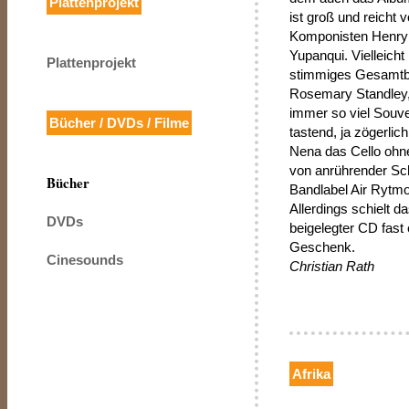
Plattenprojekt
ist groß und reicht
Komponisten Henry P
Yupanqui. Vielleicht
Plattenprojekt
stimmiges Gesamtbil
Rosemary Standley,
immer so viel Souve
Bücher / DVDs / Filme
tastend, ja zögerlic
Nena das Cello ohn
von anrührender Sch
Bücher
Bandlabel Air Rytmo
Allerdings schielt da
DVDs
beigelegter CD fast 
Geschenk.
Cinesounds
Christian Rath
Afrika