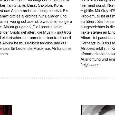
ern an Gitarre, Bass, Saxofon, Kora,
niemand sonst. Nur 
st das Album mehr als üppig besetzt. Bis
Highlife. Mit Guy N
ema“ gibt es allerdings nur Balladen und
Problem, er ist auf 
 ein wenig schade ist. Zwei, drei fetzigere
zu hören. Sia Tolnos
em Album gut getan. Die Lieder sind im
ausgezeichnet in di
l der Griots gehalten, die Musik klingt trotz
Texte stehen an Eind
 elektrischer Instrumente urban-traditionell
Albumtitel passt dar
s Album ist musikalisch tadellos und gut
Kernsatz in Kutis Hy
enuss für Leute, die Musik aus Afrika ohne
Afrobeat erfährt in 
nnen.
afroamerikanisch au
Ausrichtung und ein
Luigi Lauer