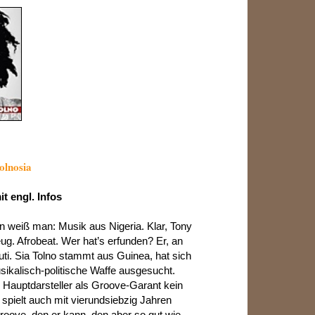
olnosia
it engl. Infos
weiß man: Musik aus Nigeria. Klar, Tony
eug. Afrobeat. Wer hat’s erfunden? Er, an
uti. Sia Tolno stammt aus Guinea, hat sich
sikalisch-politische Waffe ausgesucht.
s Hauptdarsteller als Groove-Garant kein
spielt auch mit vierundsiebzig Jahren
roove, den er kann, den aber so gut wie