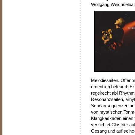
Wolfgang Weichselbaum
Melodiesaiten. Offenba
ordentlich befeuert: E
regelrecht ab! Rhythm
Resonanzsaiten, arhy
Schnarrsequenzen unte
von mystischen Tonmed
Klangkaskaden einen 
verzichtet Clastrier a
Gesang und auf seine P