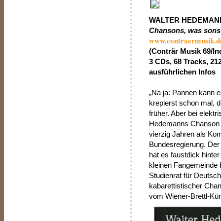
WALTER HEDEMAN
Chansons, was sons
www.contraermusik.d
(Conträr Musik 69/In
3 CDs, 68 Tracks, 21
ausführlichen Infos
„Na ja: Pannen kann es
krepierst schon mal, de
früher. Aber bei elektr
Hedemanns Chanson „D
vierzig Jahren als Ko
Bundesregierung. Der
hat es faustdick hinte
kleinen Fangemeinde b
Studienrat für Deutsch
kabarettistischer Cha
vom Wiener-Brettl-Kü