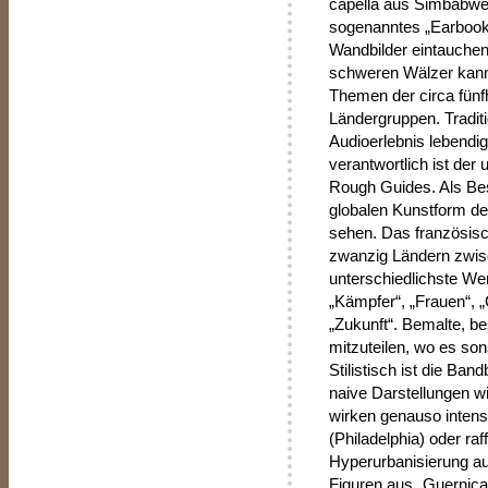
capella aus Simbabwe
sogenanntes „Earbook“,
Wandbilder eintauchen,
schweren Wälzer kann 
Themen der circa fünfh
Ländergruppen. Tradit
Audioerlebnis lebendig
verantwortlich ist der
Rough Guides. Als Best
globalen Kunstform de
sehen. Das französisc
zwanzig Ländern zwis
unterschiedlichste We
„Kämpfer“, „Frauen“, 
„Zukunft“. Bemalte, b
mitzuteilen, wo es sons
Stilistisch ist die Ba
naive Darstellungen w
wirken genauso intensi
(Philadelphia) oder ra
Hyperurbanisierung a
Figuren aus „Guernica