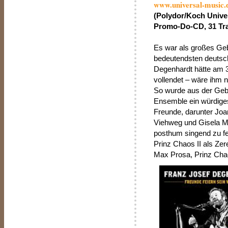
www.universal-music.
(Polydor/Koch Unive
Promo-Do-CD, 31 Trac
Es war als großes Ge
bedeutendsten deutsc
Degenhardt hätte am 
vollendet – wäre ihm 
So wurde aus der Geb
Ensemble ein würdiges
Freunde, darunter Joa
Viehweg und Gisela 
posthum singend zu fei
Prinz Chaos II als Z
Max Prosa, Prinz Cha