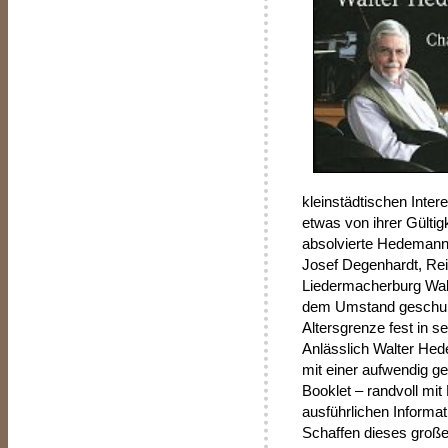
kleinstädtischen Inte
etwas von ihrer Gültigk
absolvierte Hedemann
Josef Degenhardt, Re
Liedermacherburg Wal
dem Umstand geschuld
Altersgrenze fest in s
Anlässlich Walter He
mit einer aufwendig g
Booklet – randvoll mi
ausführlichen Informa
Schaffen dieses groß