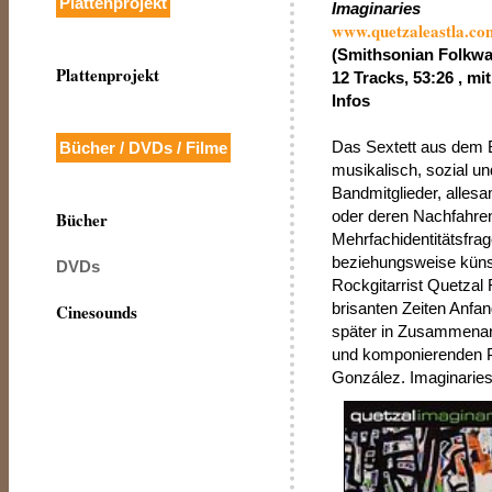
Plattenprojekt
Imaginaries
www.quetzaleastla.co
(Smithsonian Folkw
Plattenprojekt
12 Tracks, 53:26 , m
Infos
Das Sextett aus dem B
Bücher / DVDs / Filme
musikalisch, sozial u
Bandmitglieder, alles
oder deren Nachfahren,
Bücher
Mehrfachidentitätsfrag
beziehungsweise küns
DVDs
Rockgitarrist Quetzal
brisanten Zeiten Anfan
Cinesounds
später in Zusammenarb
und komponierenden Pe
González. Imaginaries