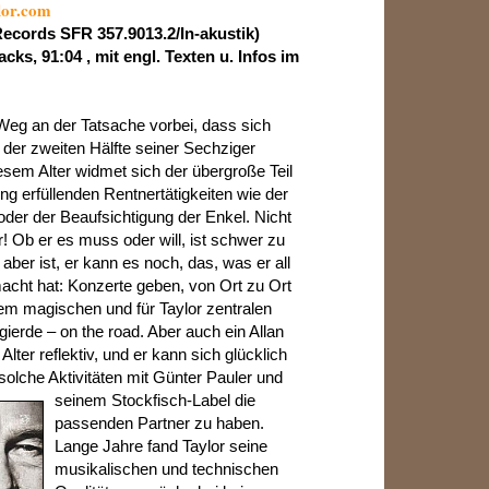
lor.com
Records SFR 357.9013.2/In-akustik)
cks, 91:04 , mit engl. Texten u. Infos im
 Weg an der Tatsache vorbei, dass sich
n der zweiten Hälfte seiner Sechziger
iesem Alter widmet sich der übergroße Teil
ng erfüllenden Rentnertätigkeiten wie der
oder der Beaufsichtigung der Enkel. Nicht
r! Ob er es muss oder will, ist schwer zu
aber ist, er kann es noch, das, was er all
acht hat: Konzerte geben, von Ort zu Ort
nem magischen und für Taylor zentralen
ierde – on the road. Aber auch ein Allan
 Alter reflektiv, und er kann sich glücklich
 solche Aktivitäten mit Günter
Pauler und
seinem Stockfisch-Label die
passenden Partner zu haben.
Lange Jahre fand Taylor seine
musikalischen und technischen