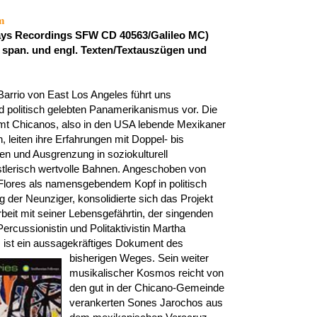
m
ays Recordings SFW CD 40563/Galileo MC)
it span. und engl. Texten/Textauszügen und
arrio von East Los Angeles führt uns
nd politisch gelebten Panamerikanismus vor. Die
amt Chicanos, also in den USA lebende Mexikaner
 leiten ihre Erfahrungen mit Doppel- bis
en und Ausgrenzung in soziokulturell
tlerisch wertvolle Bahnen. Angeschoben von
 Flores als namensgebendem Kopf in politisch
g der Neunziger, konsolidierte sich das Projekt
eit mit seiner Lebensgefährtin, der singenden
rcussionistin und Politaktivistin Martha
 ist ein aussagekräftiges Dokument des
bisherigen Weges. Sein weiter
musikalischer Kosmos reicht von
den gut in der Chicano-Gemeinde
verankerten Sones Jarochos aus