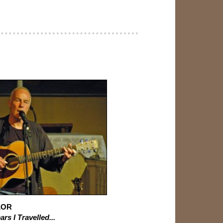
LOR
s I Travelled...