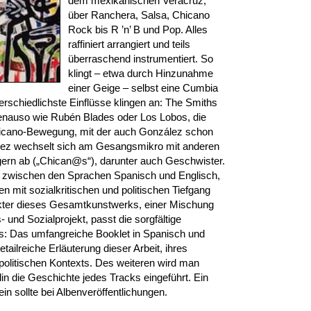
dem mexikanischen Veracruz,
über Ranchera, Salsa, Chicano
Rock bis R ’n’ B und Pop. Alles
raffiniert arrangiert und teils
überraschend instrumentiert. So
klingt – etwa durch Hinzunahme
einer Geige – selbst eine Cumbia
erschiedlichste Einflüsse klingen an: The Smiths
enauso wie Rubén Blades oder Los Lobos, die
hicano-Bewegung, mit der auch González schon
ález wechselt sich am Gesangsmikro mit anderen
ern ab („Chican@s“), darunter auch Geschwister.
 zwischen den Sprachen Spanisch und Englisch,
en mit sozialkritischen und politischen Tiefgang
kter dieses Gesamtkunstwerks, einer Mischung
und Sozialprojekt, passt die sorgfältige
s: Das umfangreiche Booklet in Spanisch und
etailreiche Erläuterung dieser Arbeit, ihres
politischen Kontexts. Des weiteren wird man
in die Geschichte jedes Tracks eingeführt. Ein
in sollte bei Albenveröffentlichungen.