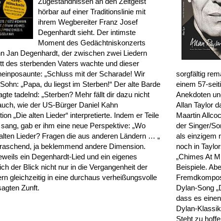
Zugeständnissen an den Zeitgeist
hörbar auf einer Traditionslinie mit
ihrem Wegbereiter Franz Josef
Degenhardt sieht. Der intimste
Moment des Gedächtniskonzerts
n Jan Degenhardt, der zwischen zwei Liedern
ett des sterbenden Vaters wachte und dieser
 hineinposaunte: „Schluss mit der Scharade! Wir
sorgfältig rem
Sohn: „Papa, du liegst im Sterben!“ Der alte Barde
einem 57-seit
agte tadelnd: „Sterben? Mehr fällt dir dazu nicht
Anekdoten und
auch, wie der US-Bürger Daniel Kahn
Allan Taylor 
n „Die alten Lieder“ interpretierte. Indem er Teile
Maartin Allcoc
h sang, gab er ihm eine neue Perspektive: „Wo
der Singer/So
 alten Lieder? Fragen die aus anderen Ländern … „
als einzigem n
erraschend, ja beklemmend andere Dimension.
noch in Taylor
eweils ein Degenhardt-Lied und ein eigenes
„Chimes At Mi
sich der Blick nicht nur in die Vergangenheit der
Beispiele. Ab
n gleichzeitig in eine durchaus verheißungsvolle
Fremdkomposi
sagten Zunft.
Dylan-Song „Do
dass es einen 
Dylan-Klassike
Steht zu hof