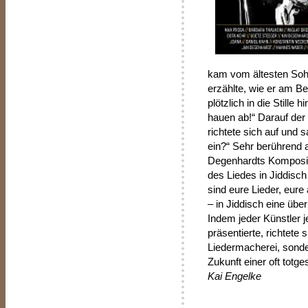
kam vom ältesten Soh
erzählte, wie er am B
plötzlich in die Stille
hauen ab!“ Darauf der 
richtete sich auf und s
ein?“ Sehr berührend 
Degenhardts Kompositio
des Liedes in Jiddisc
sind eure Lieder, eure
– in Jiddisch eine üb
Indem jeder Künstler j
präsentierte, richtete 
Liedermacherei, sonder
Zukunft einer oft totge
Kai Engelke