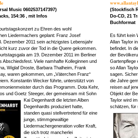
de
www.allantay
rsal Music 0602537147397)
(Stockfisch 
ks, 154:36 , mit Infos
Do-CD, 21 Tra
Buchformat
burtstagskonzert zu Ehren des wohl
hen Liedermachers geplant: Franz Josef
Es führt kein
3. Dezember 2011 sein achtzigstes Lebensjahr
Allan Taylor i
nicht kurz zuvor der Tod in die Quere gekommen.
befindet. In d
urtstagsgala am 19. Dezember 2011 im Berliner
der Bevölkeru
 Abschiedsfest. Viele namhafte Kolleginnen und
Gartenpflege 
na, Wiglaf Droste, Barbara Thalheim, Frank
so Allan Taylo
May, waren gekommen, um „Väterchen Franz“
sagen. Sicher 
ern. Konstantin Wecker führte, unterstützt von
die Jahre gem
eremonienmeister durch das Programm. Dota Kehr,
reisen auf je
os und Goetz Steeger, der gemeinsam mit Sohn
Objekt der Beg
Kai
Degenhardt die letzten Alben
Taylor wird im
Degenhardts produziert hatte,
schätzen, für
standen quasi stellvertretend für eine
junge, stimmgewaltige
Liedermachergeneration voller Kraft,
die sich trotz mancherlei