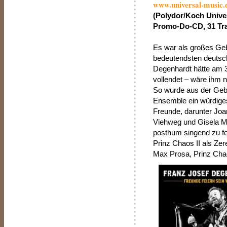
www.universal-music.
(Polydor/Koch Unive
Promo-Do-CD, 31 Trac
Es war als großes Ge
bedeutendsten deutsc
Degenhardt hätte am 
vollendet – wäre ihm 
So wurde aus der Geb
Ensemble ein würdiges
Freunde, darunter Joa
Viehweg und Gisela 
posthum singend zu fei
Prinz Chaos II als Z
Max Prosa, Prinz Cha