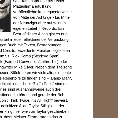
Qualitätsansprüche bei keiner
Plattenfirma erfüllt und
veröffentlichte konsequenterweise
von Mitte der Achtziger- bis Mitte
der Neunzigerjahre auf seinem
eigenen Label T Records. Ein
Best-of dieser Alben gibt es nun
astert in edel reflektierender Verpackung:
igen Buch mit Texten, Bemerkungen,
 Credits. Exzellente Musiker begleiteten
damals: Rick Kemp (Steeleye Span),
k (Fairport Convention/Jethro Tull) oder
ngwriter Mike Silver. Neben dem Titelsong
euen Stück hören wir viele alte, die heute
s Repertoire zu finden sind – „Banjo Man“,
dnight“ oder „Let’s Go To Paris“ sind nur
er es sind ausnahmsweise auch drei
tionen zu hören, und gerade der Bob-
n't Think Twice, It's All Right“ beweist,
definitiven Allan-Taylor-Stil gibt — der
r klingt hier wie von Taylor geschrieben.
fen, dass Meister Zimmermann das zu