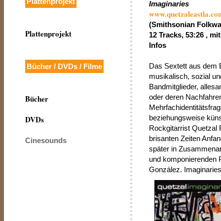
Plattenprojekt
Imaginaries
www.quetzaleastla.co
(Smithsonian Folkw
Plattenprojekt
12 Tracks, 53:26 , m
Infos
Das Sextett aus dem B
Bücher / DVDs / Filme
musikalisch, sozial u
Bandmitglieder, alles
oder deren Nachfahren,
Bücher
Mehrfachidentitätsfrag
beziehungsweise küns
DVDs
Rockgitarrist Quetzal
brisanten Zeiten Anfan
Cinesounds
später in Zusammenarb
und komponierenden Pe
González. Imaginaries