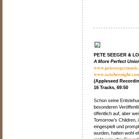
PETE SEEGER & L
A More Perfect Unio
www.peteseegermusic
www.octobernight.co
(Appleseed Recordin
16 Tracks, 69:50
Schon seine Entstehu
besonderen Veröffentli
öffentlich auf, aber w
Tomorrow’s Children, 
eingespielt und prom
wurden, hatten wohl e